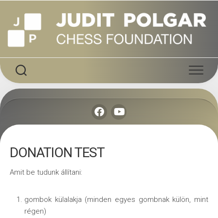
Skip
to
content
DONATION TEST
Amit be tudunk állítani:
gombok külalakja (minden egyes gombnak külön, mint
régen)