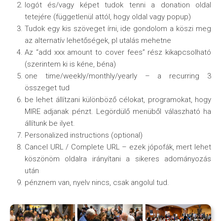
logót és/vagy képet tudok tenni a donation oldal
tetejére (függetlenül attól, hogy oldal vagy popup)
Tudok egy kis szöveget írni, ide gondolom a köszi meg
az alternatív lehetőségek, pl utalás mehetne
Az “add xxx amount to cover fees” rész kikapcsolható
(szerintem ki is kéne, béna)
one time/weekly/monthly/yearly – a recurring 3
összeget tud
be lehet állítzani különböző célokat, programokat, hogy
MIRE adjanak pénzt. Legördülő menüből válaszható ha
állítunk be ilyet.
Personalized instructions (optional)
Cancel URL / Complete URL – ezek jópofák, mert lehet
köszönöm oldalra irányítani a sikeres adományozás
után
pénznem van, nyelv nincs, csak angolul tud.